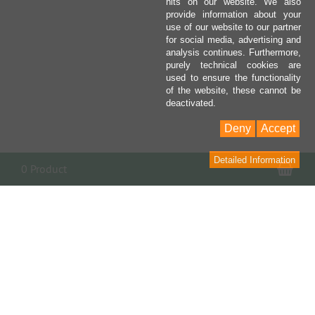
hits on our website. We also
provide information about your
use of our website to our partner
for social media, advertising and
analysis continues. Furthermore,
purely technical cookies are
used to ensure the functionality
of the website, these cannot be
deactivated.
Deny
Accept
Detailed Information
Sho
0 Product