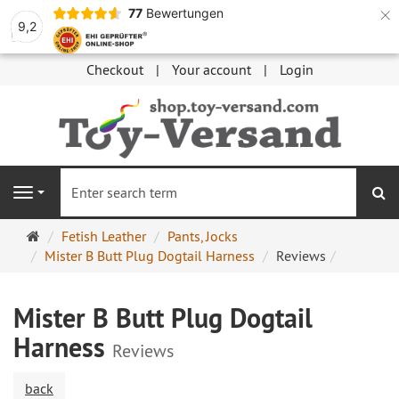
×
77
Bewertungen
9,2
Checkout
Your account
Login
se
Navigation
Main
Fetish Leather
Pants, Jocks
page
Mister B Butt Plug Dogtail Harness
Reviews
Mister B Butt Plug Dogtail
Harness
Reviews
back