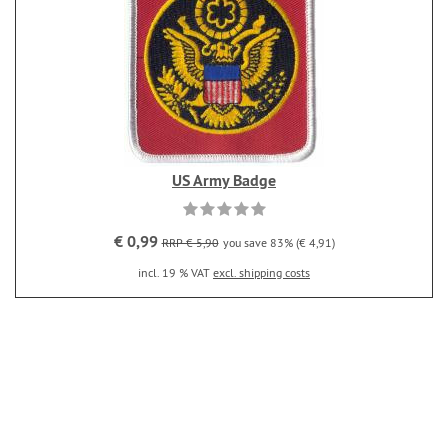
US Army Badge
€ 0,99
RRP € 5,90
you save 83% (€ 4,91)
incl. 19 % VAT
excl. shipping costs