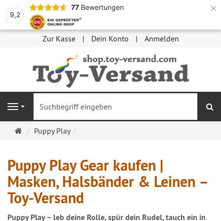
×
77
Bewertungen
9,2
Zur Kasse
Dein Konto
Anmelden
S
Navigation
Startseite
Puppy Play
Puppy Play Gear kaufen |
Masken, Halsbänder & Leinen –
Toy-Versand
Puppy Play – leb deine Rolle, spür dein Rudel, tauch ein in