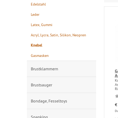
Edelstahl
Leder
Latex, Gummi
Acryl, Lycra, Satin, Silikon, Neopren
Knebel
Gasmasken
Brustklammern
G
A
K
Brustsauger
As
Ri
Bondage, Fesseltoys
€
Du
Spanking