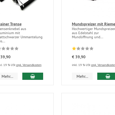
rainer Trense
Mundspreizer mit Riem
rensenknebel aus
Hochwertiger Mundspreize
luminium mit
aus Edelstahl zur
attschwarzer Ummantelung
Mundöffnung und...
s...
 39,90
€ 39,90
kl. 19 % USt
zzgl. Versandkosten
inkl. 19 % USt
zzgl. Versandkost
Mehr...
Mehr...