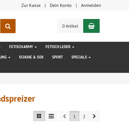
Zur Kasse
Dein Konto
Anmelden
Warenkorb
Suchen
0 Artikel
FETISCH ARMY
FETISCH LEDER
DUNG
SCHUHE & SOX
SPORT
SPECIALS
dspreizer
Prev
Next
1
2