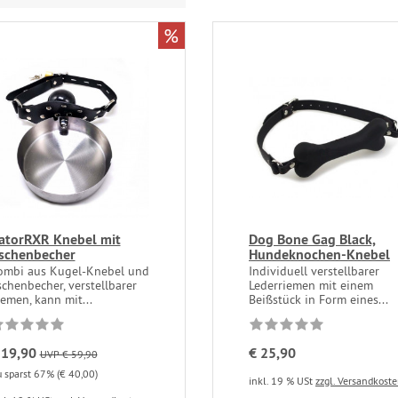
%
atorRXR Knebel mit
Dog Bone Gag Black,
schenbecher
Hundeknochen-Knebel
ombi aus Kugel-Knebel und
Individuell verstellbarer
chenbecher, verstellbarer
Lederriemen mit einem
emen, kann mit...
Beißstück in Form eines...
 19,90
€ 25,90
UVP € 59,90
 sparst 67% (€ 40,00)
inkl. 19 % USt
zzgl. Versandkost