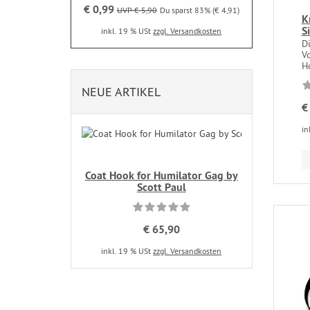
€ 0,99
UVP € 5,90
Du sparst 83% (€ 4,91)
K
S
inkl. 19 % USt
zzgl. Versandkosten
D
Vo
Ho
NEUE ARTIKEL
€
in
Coat Hook for Humilator Gag by
Scott Paul
€ 65,90
inkl. 19 % USt
zzgl. Versandkosten