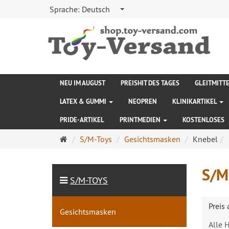
Sprache:
Deutsch
NEU IM AUGUST
PREISHIT DES TAGES
GLEITMITT
LATEX & GUMMI
NEOPREN
KLINIKARTIKEL
PRIDE-ARTIKEL
PRINTMEDIEN
KOSTENLOSES
Startseite
S/M-Toys
Gesichtsmasken
Knebel
S/M
S/M-TOYS
Preis
Gesichtsmasken
Alle H