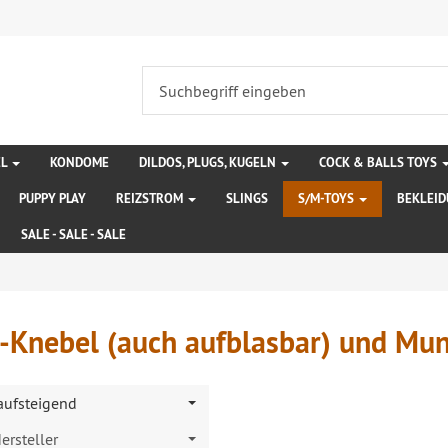
EL
KONDOME
DILDOS, PLUGS, KUGELN
COCK & BALLS TOYS
PUPPY PLAY
REIZSTROM
SLINGS
S/M-TOYS
BEKLEI
SALE - SALE - SALE
-Knebel (auch aufblasbar) und Mun
 aufsteigend
ersteller