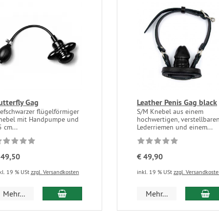
utterfly Gag
Leather Penis Gag black
efschwarzer flügelförmiger
S/M Knebel aus einem
nebel mit Handpumpe und
hochwertigen, verstellbare
 cm...
Lederriemen und einem...
 49,50
€ 49,90
kl. 19 % USt
zzgl. Versandkosten
inkl. 19 % USt
zzgl. Versandkost
Mehr...
Mehr...