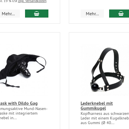
kl. 19 % USt
zzgl. Versandkosten
Mehr...
Mehr...
ask with Dildo Gag
Lederknebel mit
Gummikugel
tmungsaktive Mund-Nasen-
aske mit integriertem
Kopfharness aus schwarze
ebel in...
Leder mit einem Kugelkneb
aus Gummi (Ø 40...