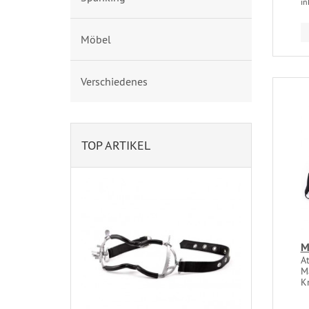
in
Möbel
Verschiedenes
TOP ARTIKEL
M
A
M
Kn