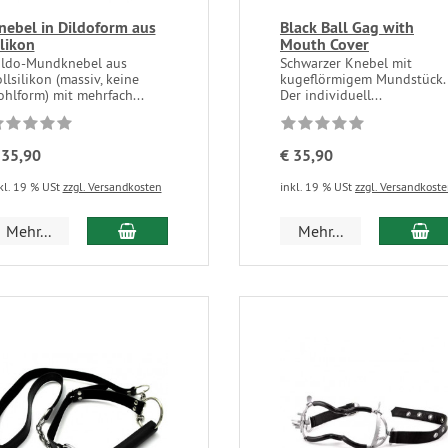
nebel in Dildoform aus
Black Ball Gag with
ilikon
Mouth Cover
ildo-Mundknebel aus
Schwarzer Knebel mit
llsilikon (massiv, keine
kugeflörmigem Mundstück.
hlform) mit mehrfach...
Der individuell...
 35,90
€ 35,90
kl. 19 % USt
zzgl. Versandkosten
inkl. 19 % USt
zzgl. Versandkost
Mehr...
Mehr...