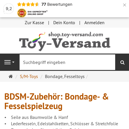
×
77
Bewertungen
9,2
Zur Kasse
Dein Konto
Anmelden
S
Navigation
Startseite
S/M-Toys
Bondage, Fesseltoys
BDSM-Zubehör: Bondage- &
Fesselspielzeug
• Seile aus Baumwolle & Hanf
• Lederfesseln, Edelstahlketten, Schlösser & Stretchfolie