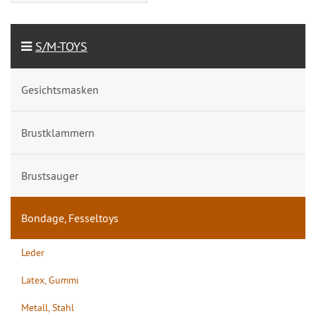
S/M-TOYS
Gesichtsmasken
Brustklammern
Brustsauger
Bondage, Fesseltoys
Leder
Latex, Gummi
Metall, Stahl