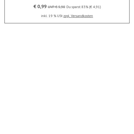
€ 0,99
UVP € 5,90
Du sparst 83% (€ 4,91)
inkl. 19 % USt
zzgl. Versandkosten