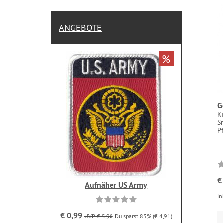
ANGEBOTE
%
G
K
S
Pf
€
Aufnäher US Army
in
€ 0,99
UVP € 5,90
Du sparst 83% (€ 4,91)