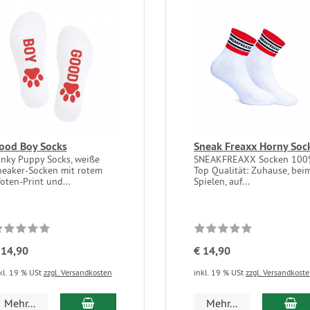
ood Boy Socks
Sneak Freaxx Horny Soc
inky Puppy Socks, weiße
SNEAKFREAXX Socken 10
neaker-Socken mit rotem
Top Qualität: Zuhause, bei
oten-Print und...
Spielen, auf...
 14,90
€ 14,90
kl. 19 % USt
zzgl. Versandkosten
inkl. 19 % USt
zzgl. Versandkost
Mehr...
Mehr...