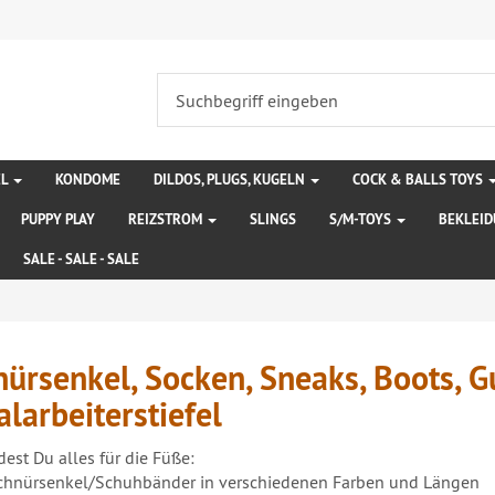
EL
KONDOME
DILDOS, PLUGS, KUGELN
COCK & BALLS TOYS
PUPPY PLAY
REIZSTROM
SLINGS
S/M-TOYS
BEKLEI
SALE - SALE - SALE
ürsenkel, Socken, Sneaks, Boots, G
larbeiterstiefel
dest Du alles für die Füße:
chnürsenkel/Schuhbänder in verschiedenen Farben und Längen