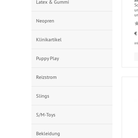
Latex & Gummi
Sc
u
un
Neopren
€
Klinikartikel
in
Puppy Play
Reizstrom
Slings
S/M-Toys
Bekleidung