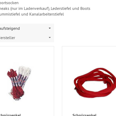
portsocken
neaks (nur im Ladenverkauf), Lederstiefel und Boots
ummistiefel und Kanalarbeiterstiefel
 aufsteigend
ersteller
chnürsenkel
Schnürsenkel