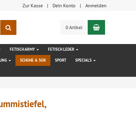
Zur Kasse
Dein Konto
Anmelden
Warenkorb
Suchen
0 Artikel
FETISCH ARMY
FETISCH LEDER
DUNG
SCHUHE & SOX
SPORT
SPECIALS
ummistiefel,