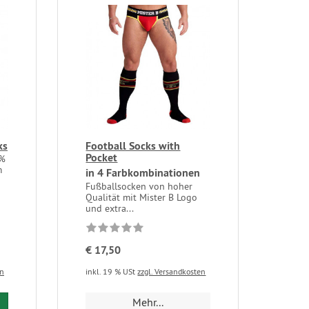
ks
Football Socks with
Pocket
0%
m
in 4 Farbkombinationen
Fußballsocken von hoher
Qualität mit Mister B Logo
und extra...
€ 17,50
en
inkl. 19 % USt
zzgl. Versandkosten
Mehr...