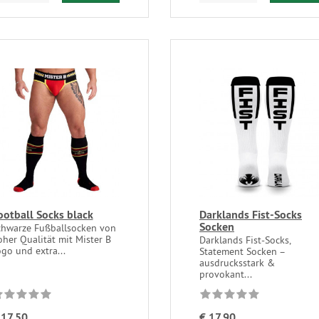
ootball Socks black
Darklands Fist-Socks
Socken
chwarze Fußballsocken von
her Qualität mit Mister B
Darklands Fist-Socks,
go und extra...
Statement Socken –
ausdrucksstark &
provokant...
 17,50
€ 17,90