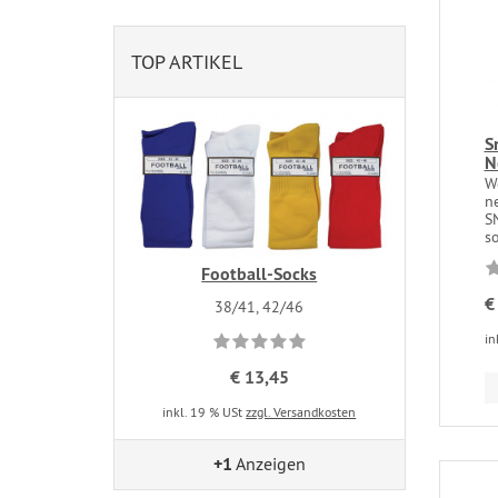
TOP ARTIKEL
S
N
W
n
S
so
Football-Socks
€
38/41, 42/46
in
€ 13,45
inkl. 19 % USt
zzgl. Versandkosten
+1
Anzeigen