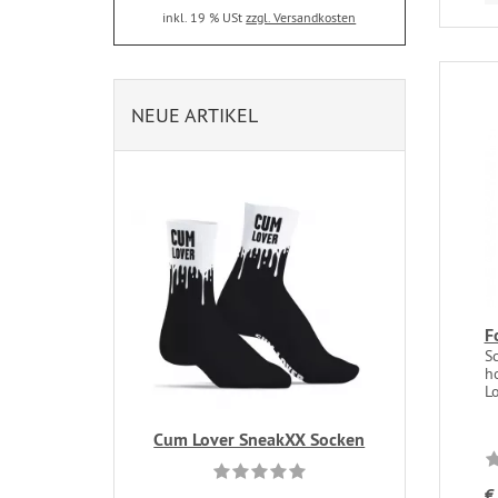
inkl. 19 % USt
zzgl. Versandkosten
NEUE ARTIKEL
F
S
ho
Lo
Cum Lover SneakXX Socken
€