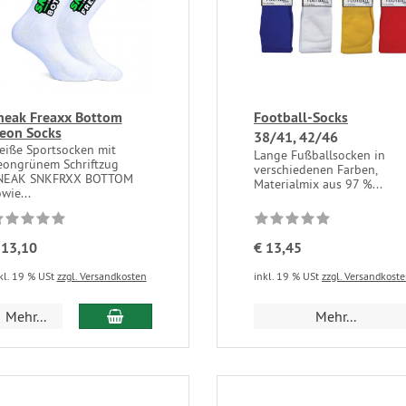
neak Freaxx Bottom
Football-Socks
eon Socks
38/41, 42/46
eiße Sportsocken mit
Lange Fußballsocken in
eongrünem Schriftzug
verschiedenen Farben,
NEAK SNKFRXX BOTTOM
Materialmix aus 97 %...
wie...
 13,10
€ 13,45
kl. 19 % USt
zzgl. Versandkosten
inkl. 19 % USt
zzgl. Versandkost
Mehr...
Mehr...