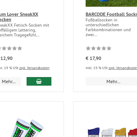
um Lover SneakXX
BARCODE Football Sock
ocken
Fußballsocken in
unterschiedlichen
neakXX Fetisch-Socken mit
Farbkombinationen und
ffälligem Lettering,
zwei...
eichem Tragegefühl...
 12,90
€ 17,90
kl. 19 % USt
zzgl. Versandkosten
inkl. 19 % USt
zzgl. Versandkost
Mehr...
Mehr...