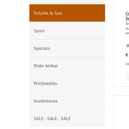
Schuhe & Sox
C
S
S
au
Sport
w
Specials
€
in
Pride-Artikel
Printmedien
Kostenloses
SALE - SALE - SALE