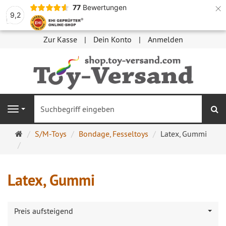
×
77
Bewertungen
9,2
Zur Kasse
Dein Konto
Anmelden
S
Navigation
Startseite
S/M-Toys
Bondage, Fesseltoys
Latex, Gummi
Latex, Gummi
Preis aufsteigend