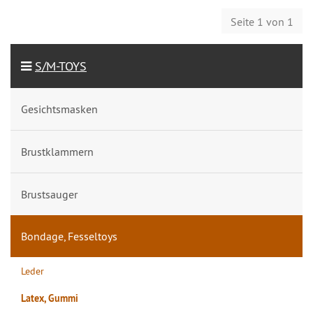
Seite 1 von 1
S/M-TOYS
Gesichtsmasken
Brustklammern
Brustsauger
Bondage, Fesseltoys
Leder
Latex, Gummi