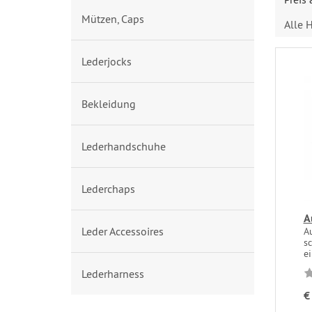
Mützen, Caps
Alle H
Lederjocks
Bekleidung
Lederhandschuhe
Lederchaps
A
Leder Accessoires
A
s
ei
Lederharness
€