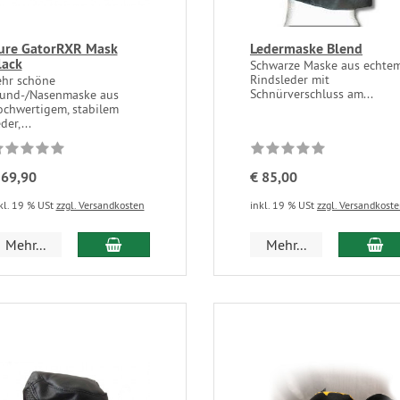
ure GatorRXR Mask
Ledermaske Blend
lack
Schwarze Maske aus echte
Rindsleder mit
ehr schöne
Schnürverschluss am...
und-/Nasenmaske aus
ochwertigem, stabilem
der,...
 69,90
€ 85,00
kl. 19 % USt
zzgl. Versandkosten
inkl. 19 % USt
zzgl. Versandkost
Mehr...
Mehr...