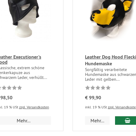
eather Executioner's
Leather Dog Hood Fleck
ood
Hundemaske
lassische, extrem schöne
Sorgfältig verarbeitete
enkerkapuze aus
Hundemaske aus schwarze
hwarzem Leder, verhüllt...
Leder mit gelben...
 98,50
€ 99,90
kl. 19 % USt
zzgl. Versandkosten
inkl. 19 % USt
zzgl. Versandkost
Mehr...
Mehr...