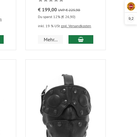
€ 199,00
UVP € 225,90
Du sparst 12% (€ 26,90)
9,2
en
inkl. 19 % USt
zzgl. Versandkosten
Mehr...