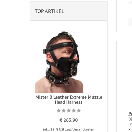
in
TOP ARTIKEL
Mister B Leather Extreme Muzzle
Head Harness
P
B
€ 263,90
Le
ve
inkl. 19 % USt
zzgl. Versandkosten