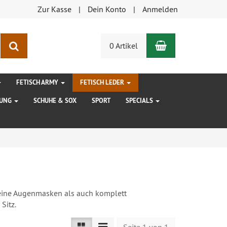
Zur Kasse
Dein Konto
Anmelden
Warenkorb
Suchen
0 Artikel
FETISCH ARMY
FETISCH LEDER
DUNG
SCHUHE & SOX
SPORT
SPECIALS
reine Augenmasken als auch komplett
Sitz.