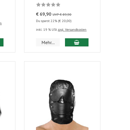
€ 69,90
UVP € 89,90
Du sparst 22% (€ 20,00)
en
inkl. 19 % USt
zzgl. Versandkosten
Mehr...