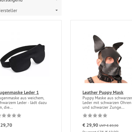
ersteller
ugenmaske Leder 1
Leather Puppy Mask
ugenmaske aus weichem,
Puppy Maske aus schwarze
chwarzem Leder - lädt dazu
Leder mit schwarzen Ohren
n, die...
und schwarzer Zunge...
 29,70
€ 29,90
UVP € 89,90
Du sparst 67% (€ 60,00)