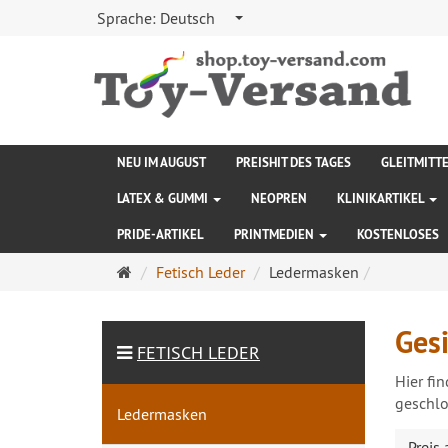
Sprache:
Deutsch
NEU IM AUGUST
PREISHIT DES TAGES
GLEITMITT
LATEX & GUMMI
NEOPREN
KLINIKARTIKEL
PRIDE-ARTIKEL
PRINTMEDIEN
KOSTENLOSES
Startseite
Fetisch Leder
Ledermasken
Ges
FETISCH LEDER
Hier fi
geschlo
Ledermasken
Preis