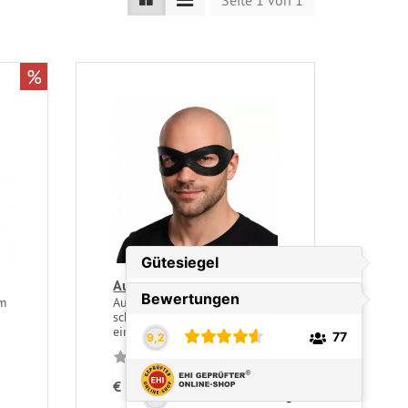
Seite 1 von 1
%
Augenmaske, offen
m
Augenmaske aus weichem,
schwarzem Nappaleder für
eine...
€ 29,90