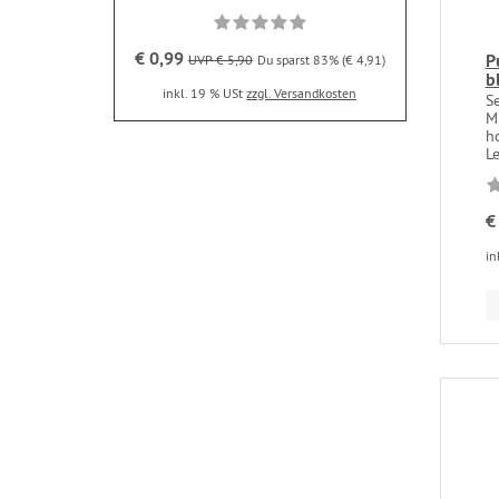
€ 0,99
P
UVP € 5,90
Du sparst 83% (€ 4,91)
b
inkl. 19 % USt
zzgl. Versandkosten
S
M
h
Le
€
in