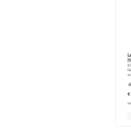
L
H
K
H
sc
€
in