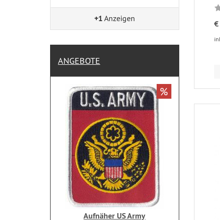
+1
Anzeigen
€
in
ANGEBOTE
%
Aufnäher US Army