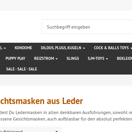
EL
KONDOME
DILDOS, PLUGS, KUGELN
COCK & BALLS TOYS
PUPPY PLAY
REIZSTROM
SLINGS
S/M-TOYS
BEKLEI
SALE - SALE - SALE
ichtsmasken aus Leder
ndest Du Ledermasken in allen denkbaren Ausführungen, sowohl 
ssene Gesichtsmasken, auch aufblasbar für den absolut perfekten 
 aufsteigend