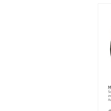
M
S
z
A