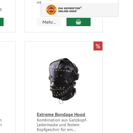
inkl. 19 % USt
zzgl. Versandkosten
en
Mehr...
%
Extreme Bondage Hood
m
Kombination aus Ganzkopf-
n
Ledermaske und festem
Kopfgeschirr für ein...