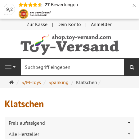
×
77
Bewertungen
9,2
Zur Kasse
Dein Konto
Anmelden
S
Navigation
Startseite
S/M-Toys
Spanking
Klatschen
Klatschen
Preis aufsteigend
Alle Hersteller