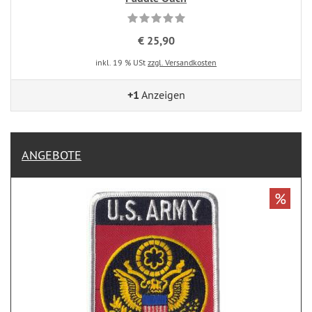
€ 25,90
inkl. 19 % USt
zzgl. Versandkosten
+1
Anzeigen
ANGEBOTE
%