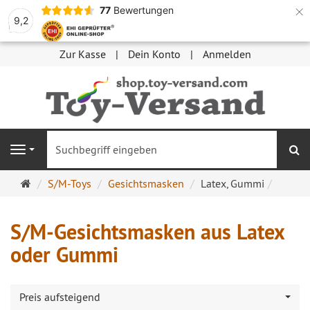
×
77
Bewertungen
9,2
Zur Kasse
Dein Konto
Anmelden
S
Navigation
Startseite
S/M-Toys
Gesichtsmasken
Latex, Gummi
S/M-Gesichtsmasken aus Latex
oder Gummi
Preis aufsteigend