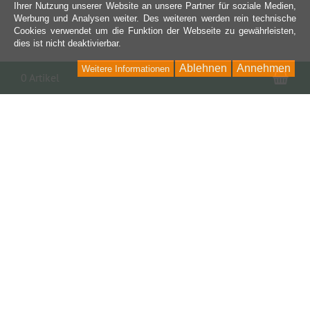
Ihrer Nutzung unserer Website an unsere Partner für soziale Medien,
Werbung und Analysen weiter. Des weiteren werden rein technische
Cookies verwendet um die Funktion der Webseite zu gewährleisten,
dies ist nicht deaktivierbar.
Ablehnen
Annehmen
Weitere Informationen
War
0 Artikel