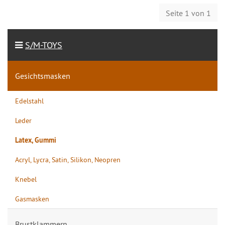
Seite 1 von 1
S/M-TOYS
Gesichtsmasken
Edelstahl
Leder
Latex, Gummi
Acryl, Lycra, Satin, Silikon, Neopren
Knebel
Gasmasken
Brustklammern