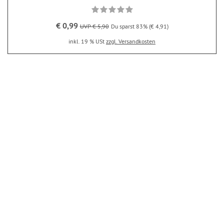
€ 0,99
UVP € 5,90
Du sparst 83% (€ 4,91)
inkl. 19 % USt
zzgl. Versandkosten