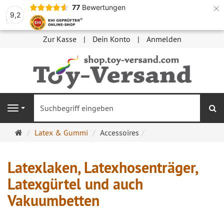
×
77
Bewertungen
9,2
Zur Kasse
Dein Konto
Anmelden
S
Navigation
Startseite
Latex & Gummi
Accessoires
Latexlaken, Latexhosenträger,
Latexgürtel und auch
Vakuumbetten