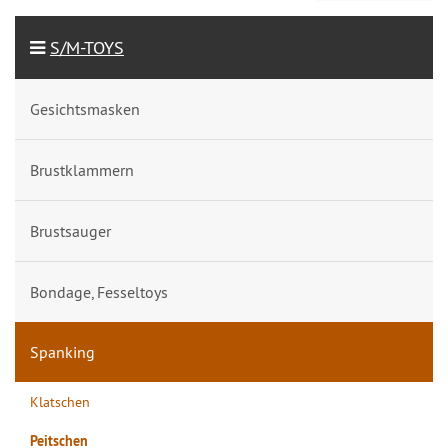
S/M-TOYS
Gesichtsmasken
Brustklammern
Brustsauger
Bondage, Fesseltoys
Spanking
Klatschen
Peitschen