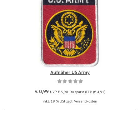
Aufnäher US Army
€ 0,99
UVP € 5,90
Du sparst 83% (€ 4,91)
inkl. 19 % USt
zzgl. Versandkosten