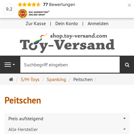
×
77
Bewertungen
9,2
Zur Kasse
Dein Konto
Anmelden
S
Navigation
Startseite
S/M-Toys
Spanking
Peitschen
Peitschen
Preis aufsteigend
Alle Hersteller