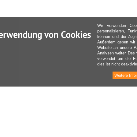
Wir verwenden Coo
erwendung von Cookies
personalisieren, Fun
können und die Zugri
Außerdem geben wir I
Website an unsere Pa
Analysen weiter. Des 
verwendet um die Fu
dies ist nicht deaktivie
Weitere Info