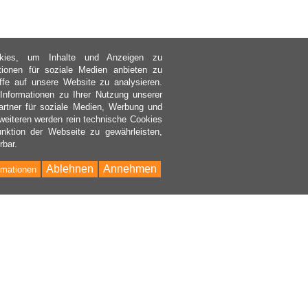
kies, um Inhalte und Anzeigen zu
ktionen für soziale Medien anbieten zu
ffe auf unsere Website zu analysieren.
nformationen zu Ihrer Nutzung unserer
rtner für soziale Medien, Werbung und
weiteren werden rein technische Cookies
nktion der Webseite zu gewährleisten,
rbar.
Ablehnen
Annehmen
rmationen
Bac
to
Top