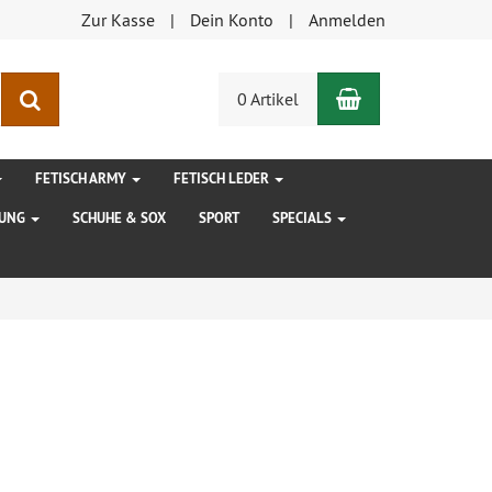
Zur Kasse
Dein Konto
Anmelden
Warenkorb
Suchen
0 Artikel
FETISCH ARMY
FETISCH LEDER
DUNG
SCHUHE & SOX
SPORT
SPECIALS