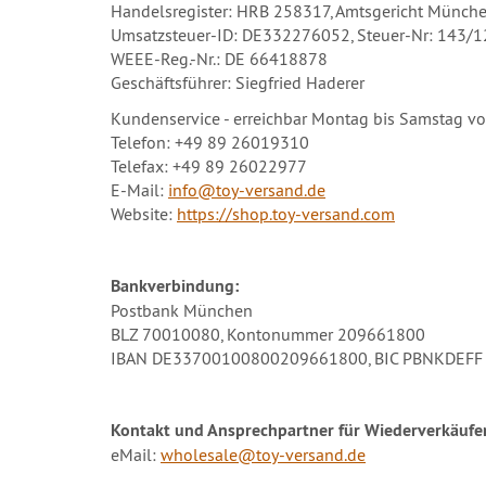
Handelsregister: HRB 258317, Amtsgericht Münch
Umsatzsteuer-ID: DE332276052, Steuer-Nr: 143/
WEEE-Reg.-Nr.: DE 66418878
Geschäftsführer: Siegfried Haderer
Kundenservice - erreichbar Montag bis Samstag vo
Telefon: +49 89 26019310
Telefax: +49 89 26022977
E-Mail:
info@toy-versand.de
Website:
https://shop.toy-versand.com
Bankverbindung:
Postbank München
BLZ 70010080, Kontonummer 209661800
IBAN DE33700100800209661800, BIC PBNKDEFF
Kontakt und Ansprechpartner für Wiederverkäufer
eMail:
wholesale@toy-versand.de