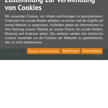
von Cookies
Wir verwenden Cookies, um Inhalte und Anzeigen zu personalisieren,
Funktionen für soziale Medien anbieten zu können und die Zugriffe auf
unsere Website zu analysieren. Außerdem geben wir Informationen zu
Ihrer Nutzung unserer Website an unsere Partner für soziale Medien,
Werbung und Analysen weiter. Des weiteren werden rein technische
Cookies verwendet um die Funktion der Webseite zu gewährleisten,
dies ist nicht deaktivierbar.
Ablehnen
Annehmen
Weitere Informationen
War
0 Artikel