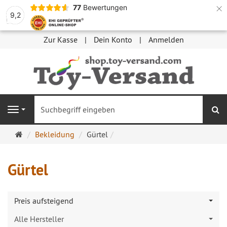
×
77
Bewertungen
9,2
Zur Kasse
Dein Konto
Anmelden
S
Navigation
Startseite
Bekleidung
Gürtel
Gürtel
Preis aufsteigend
Alle Hersteller