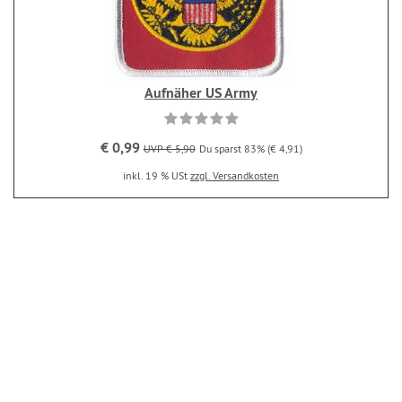
Aufnäher US Army
€ 0,99
UVP € 5,90
Du sparst 83% (€ 4,91)
inkl. 19 % USt
zzgl. Versandkosten