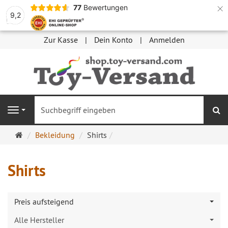
×
77
Bewertungen
9,2
Zur Kasse
Dein Konto
Anmelden
S
Navigation
Startseite
Bekleidung
Shirts
Shirts
Preis aufsteigend
Alle Hersteller