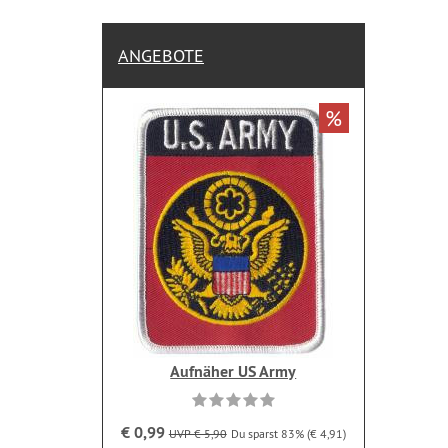
ANGEBOTE
%
Aufnäher US Army
€ 0,99
UVP € 5,90
Du sparst 83% (€ 4,91)