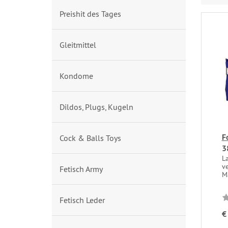
Preishit des Tages
Gleitmittel
Kondome
Dildos, Plugs, Kugeln
F
Cock & Balls Toys
3
L
v
Fetisch Army
Ma
Fetisch Leder
€