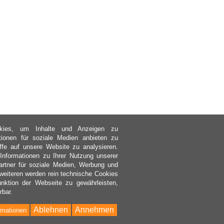
kies, um Inhalte und Anzeigen zu
ktionen für soziale Medien anbieten zu
ffe auf unsere Website zu analysieren.
nformationen zu Ihrer Nutzung unserer
rtner für soziale Medien, Werbung und
weiteren werden rein technische Cookies
nktion der Webseite zu gewährleisten,
rbar.
Ablehnen
Annehmen
rmationen