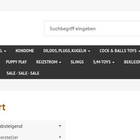
EL
KONDOME
DILDOS, PLUGS, KUGELN
COCK & BALLS TOYS
PUPPY PLAY
REIZSTROM
SLINGS
S/M-TOYS
BEKLEI
SALE - SALE - SALE
rt
 absteigend
ersteller