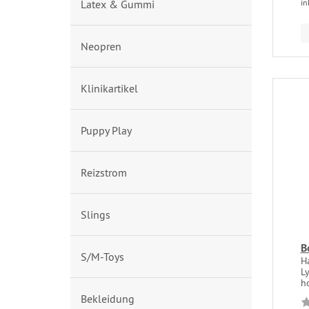
Latex & Gummi
in
Neopren
Klinikartikel
Puppy Play
Reizstrom
Slings
B
S/M-Toys
H
L
ho
Bekleidung