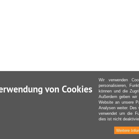
Wir verwenden Coo
erwendung von Cookies
personalisieren, Fun
können und die Zugri
Außerdem geben wir I
Website an unsere Pa
Analysen weiter. Des 
verwendet um die Fu
dies ist nicht deaktivie
Weitere Info