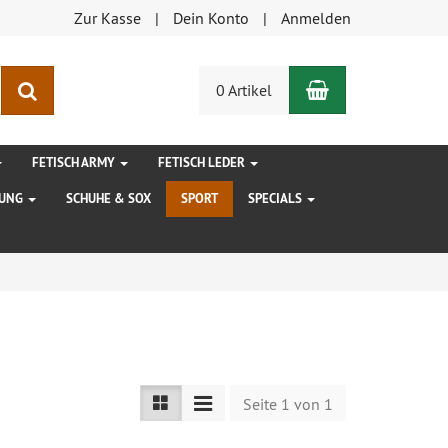
Zur Kasse
Dein Konto
Anmelden
Warenkorb
Suchen
0 Artikel
FETISCH ARMY
FETISCH LEDER
DUNG
SCHUHE & SOX
SPORT
SPECIALS
Seite 1 von 1