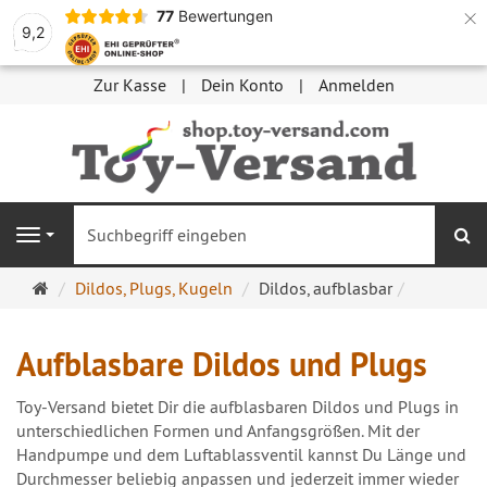
×
77
Bewertungen
9,2
Zur Kasse
Dein Konto
Anmelden
S
Navigation
Startseite
Dildos, Plugs, Kugeln
Dildos, aufblasbar
Aufblasbare Dildos und Plugs
Toy-Versand bietet Dir die aufblasbaren Dildos und Plugs in
unterschiedlichen Formen und Anfangsgrößen. Mit der
Handpumpe und dem Luftablassventil kannst Du Länge und
Durchmesser beliebig anpassen und jederzeit immer wieder