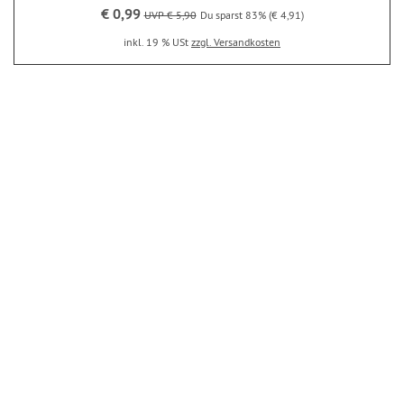
€ 0,99
UVP € 5,90
Du sparst 83% (€ 4,91)
inkl. 19 % USt
zzgl. Versandkosten