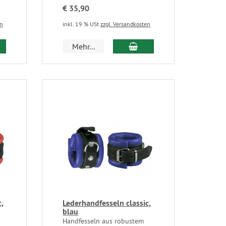
€ 35,90
en
inkl. 19 % USt
zzgl. Versandkosten
Mehr...
,
Lederhandfesseln classic,
blau
Handfesseln aus robustem