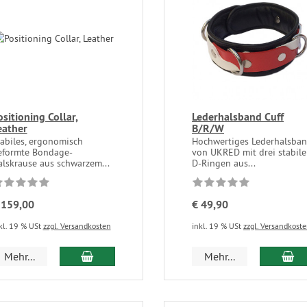
ositioning Collar,
Lederhalsband Cuff
eather
B/R/W
tabiles, ergonomisch
Hochwertiges Lederhalsba
eformte Bondage-
von UKRED mit drei stabil
alskrause aus schwarzem...
D-Ringen aus...
 159,00
€ 49,90
kl. 19 % USt
zzgl. Versandkosten
inkl. 19 % USt
zzgl. Versandkost
Mehr...
Mehr...