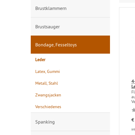
Brustklammern
Brustsauger
Bondage, Fesseltoys
Leder
Latex, Gummi
4
Metall, Stahl
L
F
Zwangsjacken
a
V
Verschiedenes
€
Spanking
in