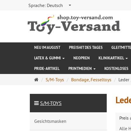
Sprache:
Deutsch
NEU IM AUGUST
PREISHIT DES TAGES
GLEITMITT
LATEX & GUMMI
NEOPREN
KLINIKARTIKEL
PRIDE-ARTIKEL
PRINTMEDIEN
KOSTENLOSES
Startseite
S/M-Toys
Bondage, Fesseltoys
Leder
Led
S/M-TOYS
Preis
Gesichtsmasken
Alle H