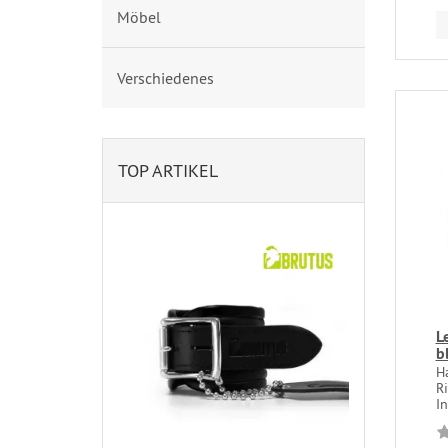
Möbel
Verschiedenes
TOP ARTIKEL
L
b
H
R
In