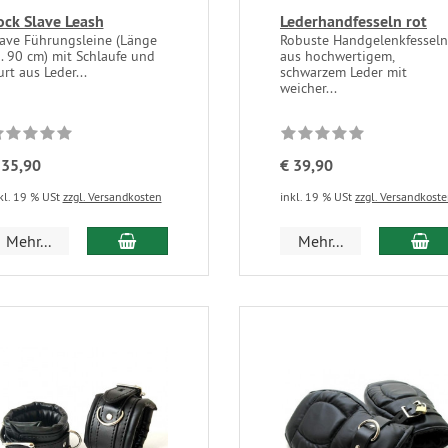
ock Slave Leash
Lederhandfesseln rot
lave Führungsleine (Länge
Robuste Handgelenkfesseln
. 90 cm) mit Schlaufe und
aus hochwertigem,
rt aus Leder...
schwarzem Leder mit
weicher...
 35,90
€ 39,90
kl. 19 % USt
zzgl. Versandkosten
inkl. 19 % USt
zzgl. Versandkost
Mehr...
Mehr...