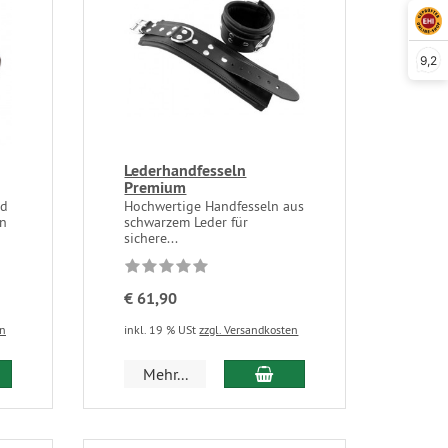
9,2
Lederhandfesseln
Premium
nd
Hochwertige Handfesseln aus
en
schwarzem Leder für
sichere...
€ 61,90
en
inkl. 19 % USt
zzgl. Versandkosten
Mehr...