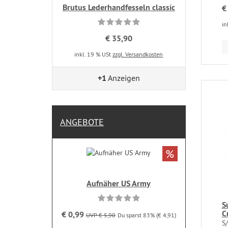
Brutus Lederhandfesseln classic
€
in
€ 35,90
inkl. 19 % USt
zzgl. Versandkosten
+1
Anzeigen
ANGEBOTE
%
Aufnäher US Army
S
C
€ 0,99
UVP € 5,90
Du sparst 83% (€ 4,91)
S