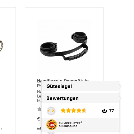
Handfesseln Doggy Style
Position Strap
Handfesseln aus veganem
Leder und nickelfreiem
Metall, doppellagig,...
€ 29,90
en
inkl. 19 % USt
zzgl. Versandkosten