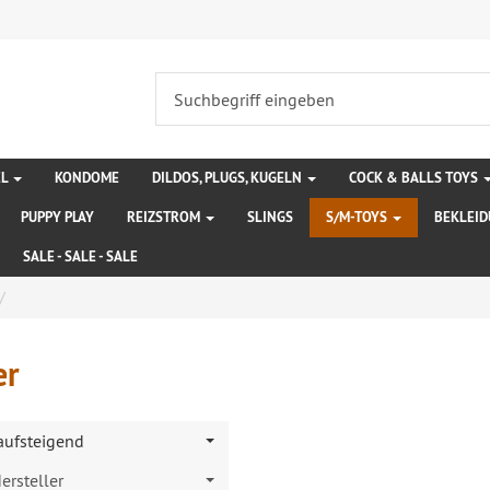
EL
KONDOME
DILDOS, PLUGS, KUGELN
COCK & BALLS TOYS
PUPPY PLAY
REIZSTROM
SLINGS
S/M-TOYS
BEKLEI
SALE - SALE - SALE
er
 aufsteigend
ersteller