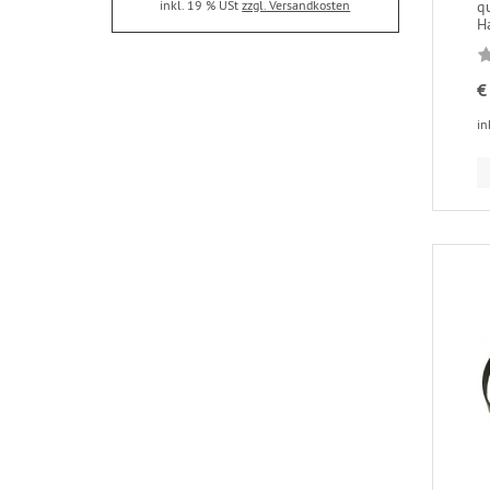
inkl. 19 % USt
zzgl. Versandkosten
q
Ha
€
in