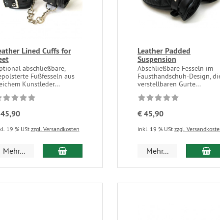
eather Lined Cuffs for
Leather Padded
eet
Suspension
ptional abschließbare,
Abschließbare Fesseln im
epolsterte Fußfesseln aus
Fausthandschuh-Design, di
eichem Kunstleder...
verstellbaren Gurte...
 45,90
€ 45,90
kl. 19 % USt
zzgl. Versandkosten
inkl. 19 % USt
zzgl. Versandkost
Mehr...
Mehr...