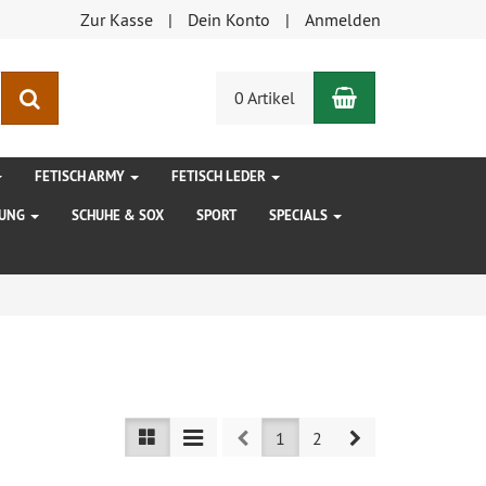
Zur Kasse
Dein Konto
Anmelden
Warenkorb
Suchen
0 Artikel
FETISCH ARMY
FETISCH LEDER
DUNG
SCHUHE & SOX
SPORT
SPECIALS
Prev
Next
1
2