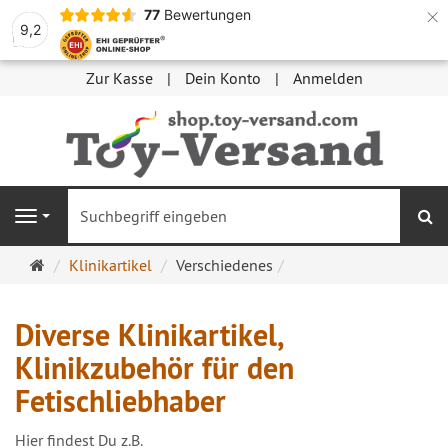
×
77
Bewertungen
9,2
Zur Kasse
Dein Konto
Anmelden
S
Navigation
Startseite
Klinikartikel
Verschiedenes
Diverse Klinikartikel,
Klinikzubehör für den
Fetischliebhaber
Hier findest Du z.B.