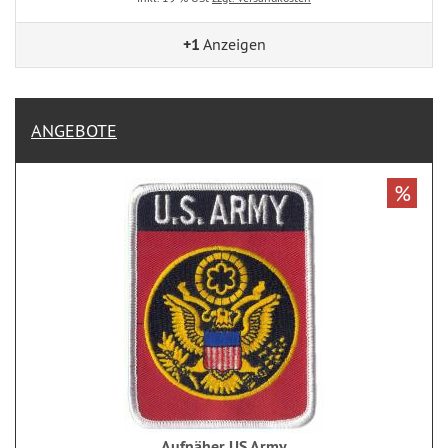
+1
Anzeigen
ANGEBOTE
%
Aufnäher US Army