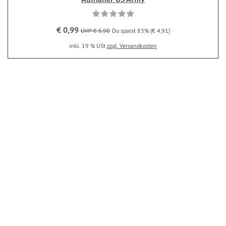
€ 0,99
UVP € 5,90
Du sparst 83% (€ 4,91)
inkl. 19 % USt
zzgl. Versandkosten