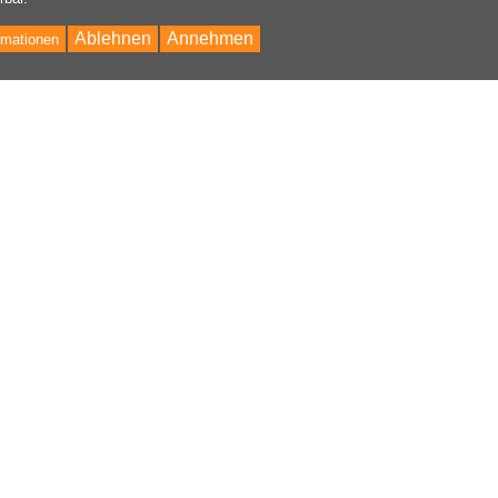
Ablehnen
Annehmen
rmationen
Bac
to
Top
nhalt