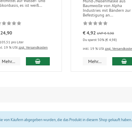
leitmittel auf Wasser- und
Mund-/Nasenmaske aus
likonbasis, es ist weiß...
Baumwolle von Alpha
Industries mit Bändern zur
Befestigung an...
 24,90
€ 4,92
UVP € 9,90
Du sparst 50% (€ 4,98)
105,51 pro Liter
kl. 19 % USt
zzgl. Versandkosten
inkl. 19 % USt
zzgl. Versandkost
In den Warenkorb
In
Mehr...
Mehr...
 die von Käufern abgegeben wurden, die das Produkt in diesem Shop gekauft haben