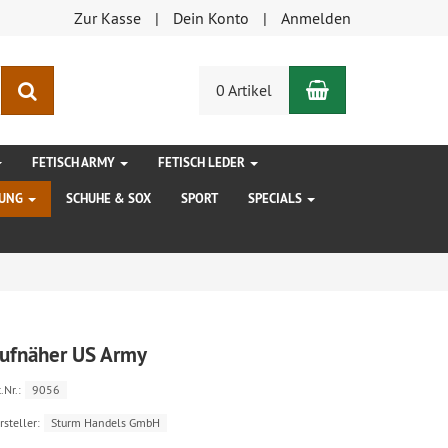
Zur Kasse
Dein Konto
Anmelden
Warenkorb
Suchen
0 Artikel
FETISCH ARMY
FETISCH LEDER
DUNG
SCHUHE & SOX
SPORT
SPECIALS
ufnäher US Army
.Nr.:
9056
rsteller:
Sturm Handels GmbH