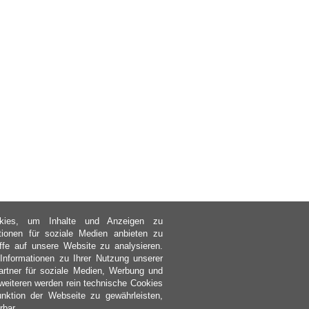
kies, um Inhalte und Anzeigen zu
ktionen für soziale Medien anbieten zu
ffe auf unsere Website zu analysieren.
nformationen zu Ihrer Nutzung unserer
rtner für soziale Medien, Werbung und
weiteren werden rein technische Cookies
nktion der Webseite zu gewährleisten,
rbar.