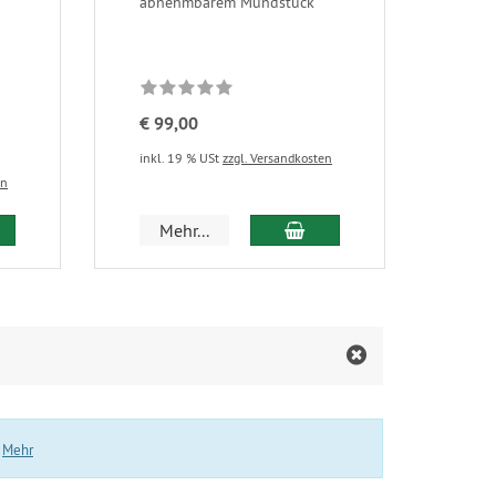
abnehmbarem Mundstück
€ 99,00
inkl. 19 % USt
zzgl. Versandkosten
en
 den Warenkorb
In den Warenkorb
Mehr...
.
Mehr