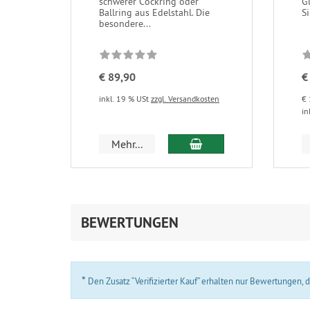
schwerer Cockring oder
G
Ballring aus Edelstahl. Die
Si
besondere...
€ 89,90
€
inkl. 19 % USt
zzgl. Versandkosten
€ 
in
In den Warenkorb
Mehr...
BEWERTUNGEN
*
Den Zusatz “Verifizierter Kauf” erhalten nur Bewertungen,