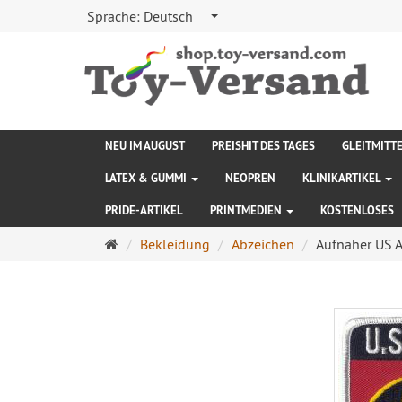
Sprache:
Deutsch
NEU IM AUGUST
PREISHIT DES TAGES
GLEITMITT
LATEX & GUMMI
NEOPREN
KLINIKARTIKEL
PRIDE-ARTIKEL
PRINTMEDIEN
KOSTENLOSES
Startseite
Bekleidung
Abzeichen
Aufnäher US 