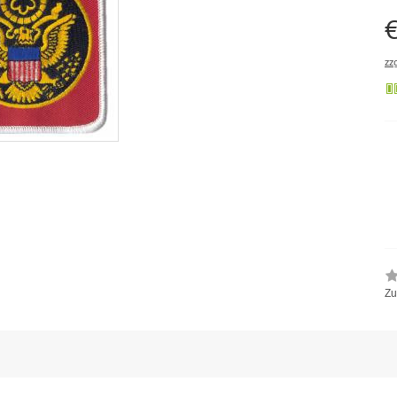
€
zz
Zu