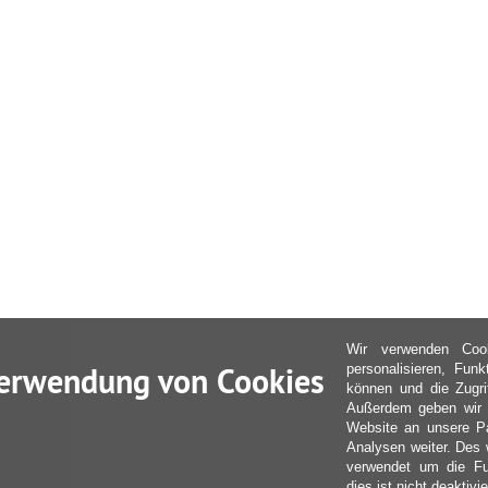
Wir verwenden Coo
erwendung von Cookies
personalisieren, Fun
können und die Zugri
Außerdem geben wir I
Website an unsere Pa
Analysen weiter. Des 
verwendet um die Fu
dies ist nicht deaktivie