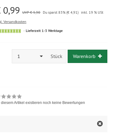
 0,99
UVP € 5,90
Du sparst 83% (€ 4,91)
inkl. 19 % USt
gl. Versandkosten
Lieferzeit 1-3 Werktage
1
Stück
Warenkorb
 diesem Artikel existieren noch keine Bewertungen