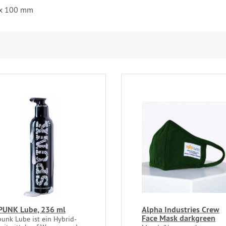
m x 100 mm
PUNK Lube, 236 ml
Alpha Industries Crew
Face Mask darkgreen
punk Lube ist ein Hybrid-