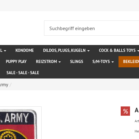
EL
KONDOME
DILDOS, PLUGS, KUGELN
COCK & BALLS TOYS
PUPPY PLAY
REIZSTROM
SLINGS
S/M-TOYS
BEKLEI
SALE - SALE - SALE
Army
A
%
Art
He