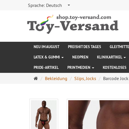
Sprache:
Deutsch
NEU IM AUGUST
PREISHIT DES TAGES
GLEITMITT
LATEX & GUMMI
NEOPREN
KLINIKARTIKEL
PRIDE-ARTIKEL
PRINTMEDIEN
KOSTENLOSES
Startseite
Bekleidung
Slips, Jocks
Barcode Jock 