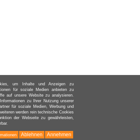
kies, um Inhalte und Anzeigen zu
ktionen für soziale Medien anbieten zu
ffe auf unsere Website zu analysieren.
nformationen zu Ihrer Nutzung unserer
rtner für soziale Medien, Werbung und
weiteren werden rein technische Cookies
nktion der Webseite zu gewährleisten,
rbar.
Ablehnen
Annehmen
rmationen