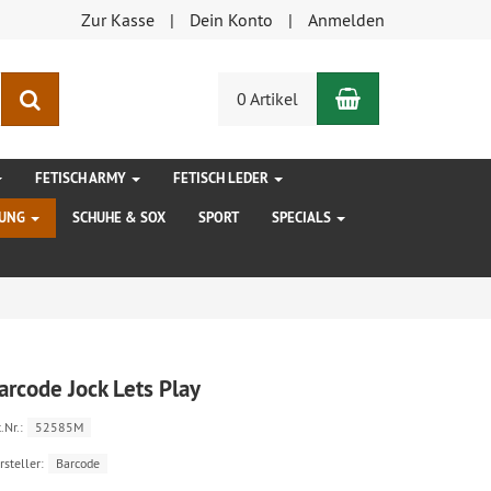
Zur Kasse
Dein Konto
Anmelden
Warenkorb
Suchen
0 Artikel
FETISCH ARMY
FETISCH LEDER
DUNG
SCHUHE & SOX
SPORT
SPECIALS
arcode Jock Lets Play
.Nr.:
52585M
rsteller:
Barcode