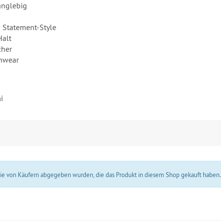
anglebig
en Statement-Style
Halt
cher
shwear
i
 die von Käufern abgegeben wurden, die das Produkt in diesem Shop gekauft haben