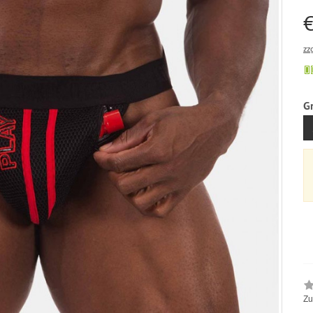
€
zz
G
Zu