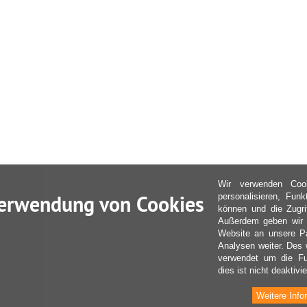
Wir verwenden Coo
erwendung von Cookies
personalisieren, Fun
können und die Zugri
Außerdem geben wir I
Website an unsere Pa
Analysen weiter. Des 
verwendet um die Fu
dies ist nicht deaktivie
Weitere Info