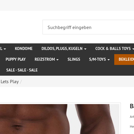
EL
KONDOME
DILDOS, PLUGS, KUGELN
COCK & BALLS TOYS
PUPPY PLAY
REIZSTROM
SLINGS
S/M-TOYS
BEKLEI
SALE - SALE - SALE
Lets Play
B
Art
He