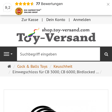
×
77
Bewertungen
9,2
Zur Kasse
Dein Konto
Anmelden
S
Navigation
Startseite
Cock & Balls Toys
Keuschheit
Einwegschloss für CB 3000, CB 6000, Birdlocked ...