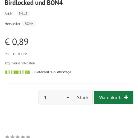
Birdlocked und BON4
Art.Nr.:
5412
Hersteller:
BON4
€ 0,89
inkl. 19 % USt
zzgl. Versandkosten
Lieferzeit 1-3 Werktage
1
Stück
Warenkorb