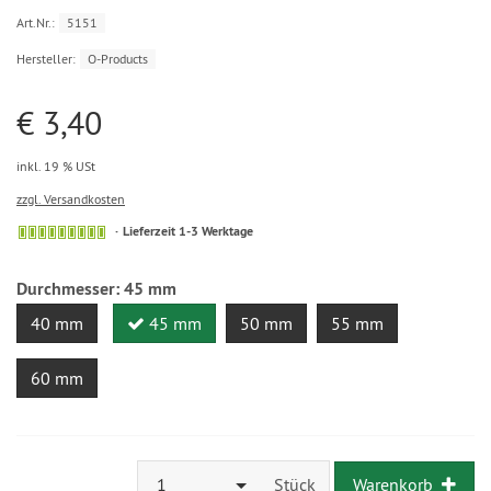
Art.Nr.:
5151
Hersteller:
O-Products
€ 3,40
inkl. 19 % USt
zzgl. Versandkosten
Lieferzeit 1-3 Werktage
Durchmesser:
45 mm
40 mm
45 mm
50 mm
55 mm
60 mm
1
Stück
Warenkorb