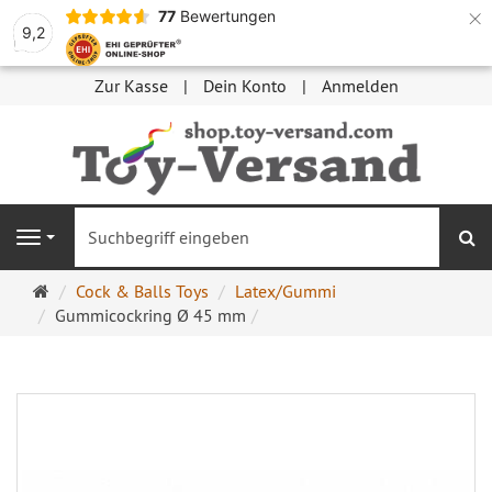
×
77
Bewertungen
9,2
Zur Kasse
Dein Konto
Anmelden
S
Navigation
Startseite
Cock & Balls Toys
Latex/Gummi
Gummicockring Ø 45 mm