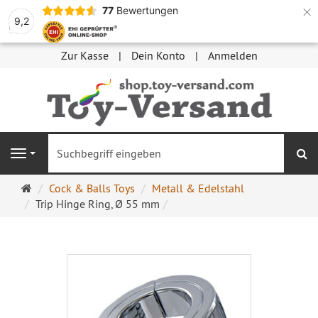
×
77
Bewertungen
9,2
Zur Kasse
Dein Konto
Anmelden
S
Navigation
Startseite
Cock & Balls Toys
Metall & Edelstahl
Trip Hinge Ring, Ø 55 mm