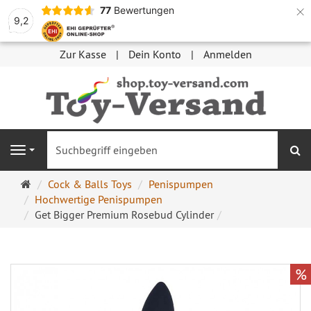
×
77
Bewertungen
9,2
Zur Kasse
Dein Konto
Anmelden
S
Navigation
Startseite
Cock & Balls Toys
Penispumpen
Hochwertige Penispumpen
Get Bigger Premium Rosebud Cylinder
%