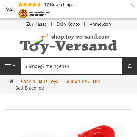
×
77
Bewertungen
9,2
Zur Kasse
Dein Konto
Anmelden
S
Navigation
Startseite
Cock & Balls Toys
Silikon, PVC, TPR
Ball Brace red