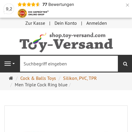
×
77
Bewertungen
9,2
Zur Kasse
Dein Konto
Anmelden
S
Navigation
Startseite
Cock & Balls Toys
Silikon, PVC, TPR
Men Triple Cock Ring blue