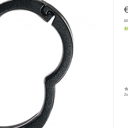
€
zz
Zu