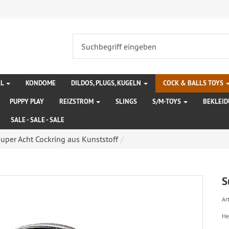
EL
KONDOME
DILDOS, PLUGS, KUGELN
COCK & BALLS TOYS
PUPPY PLAY
REIZSTROM
SLINGS
S/M-TOYS
BEKLEI
SALE - SALE - SALE
uper Acht Cockring aus Kunststoff
S
Art
He