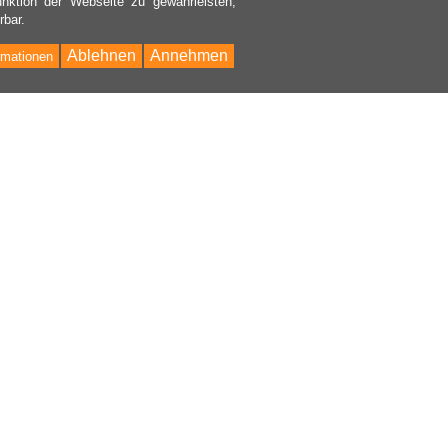
nktion der Webseite zu gewährleisten,
rbar.
Ablehnen
Annehmen
rmationen
Bac
to
Top