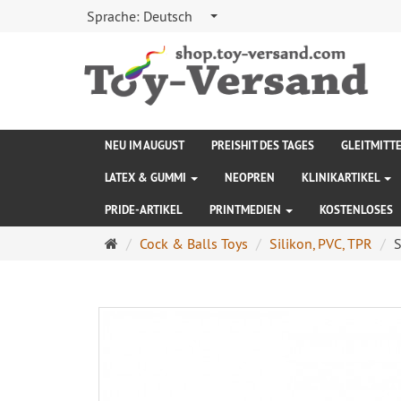
Sprache:
Deutsch
NEU IM AUGUST
PREISHIT DES TAGES
GLEITMITT
LATEX & GUMMI
NEOPREN
KLINIKARTIKEL
PRIDE-ARTIKEL
PRINTMEDIEN
KOSTENLOSES
Startseite
Cock & Balls Toys
Silikon, PVC, TPR
S