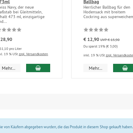
73ml
Ballbag
wiss Navy, der neue
Herrlicher Ballbag für den
aßstab bei Gleitmitteln,
Hodensack mit breitem
halt 473 ml, einzigartige
Cockring aus superweichem
d...
 28,90
€ 12,90
UVP € 15,90
Du sparst 19% (€ 3,00)
61,10 pro Liter
kl. 19 % USt
zzgl. Versandkosten
inkl. 19 % USt
zzgl. Versandkost
In den Warenkorb
In
Mehr...
Mehr...
 die von Käufern abgegeben wurden, die das Produkt in diesem Shop gekauft haben