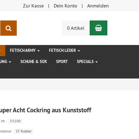
Zur Kasse
Dein Konto
Anmelden
Warenkorb
Suchen
0 Artikel
FETISCH ARMY
FETISCH LEDER
DUNG
SCHUHE & SOX
SPORT
SPECIALS
uper Acht Cockring aus Kunststoff
.Nr.:
55100
rsteller:
ST Rubber