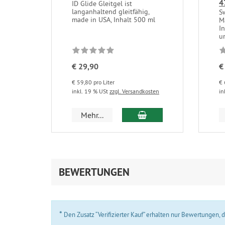
4
ID Glide Gleitgel ist
langanhaltend gleitfähig,
S
made in USA, Inhalt 500 ml
M
In
un
€ 29,90
€
€ 59,80 pro Liter
€ 
inkl. 19 % USt
zzgl. Versandkosten
in
In den Warenkorb
Mehr...
BEWERTUNGEN
*
Den Zusatz “Verifizierter Kauf” erhalten nur Bewertungen,