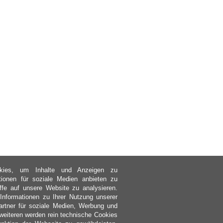
kies, um Inhalte und Anzeigen zu
ktionen für soziale Medien anbieten zu
ffe auf unsere Website zu analysieren.
nformationen zu Ihrer Nutzung unserer
rtner für soziale Medien, Werbung und
weiteren werden rein technische Cookies