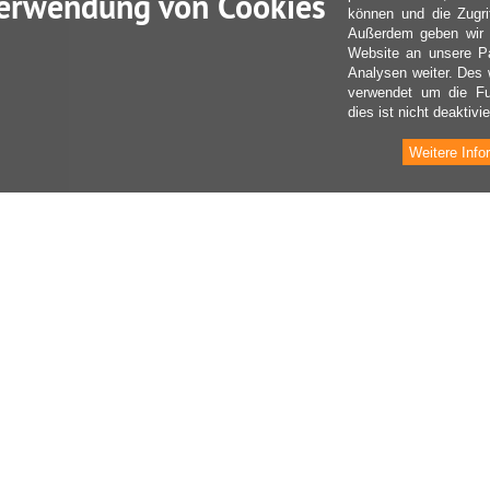
erwendung von Cookies
können und die Zugri
Außerdem geben wir I
Website an unsere Pa
Analysen weiter. Des 
verwendet um die Fu
dies ist nicht deaktivie
Weitere Info