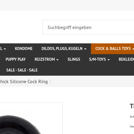
EL
KONDOME
DILDOS, PLUGS, KUGELN
COCK & BALLS TOYS
PUPPY PLAY
REIZSTROM
SLINGS
S/M-TOYS
BEKLEI
SALE - SALE - SALE
hick Silicone Cock Ring
T
Art
He