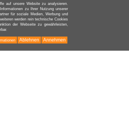
ffe auf unsere Website zu analysieren.
nformationen zu Ihrer Nutzung unserer
rtner für soziale Medien, Werbung und
weiteren werden rein technische Cookies
nktion der Webseite zu gewährleisten,
rbar.
Ablehnen
Annehmen
rmationen
Bac
to
Top