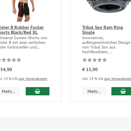
ister B Rubber Fucker
Tribal Son Ram Ring
horts Black/Red XL
Single
chwarze Gummi-Shorts von
Innovatives,
ster B mit zwei seitlichen
außergewöhnliches Design
ten Farbstreifen und...
von Tribal Son aus
hochflexiblem,...
 54,90
€ 15,90
kl. 19 % USt
zzgl. Versandkosten
inkl. 19 % USt
zzgl. Versandkost
In den Warenkorb
In
Mehr...
Mehr...