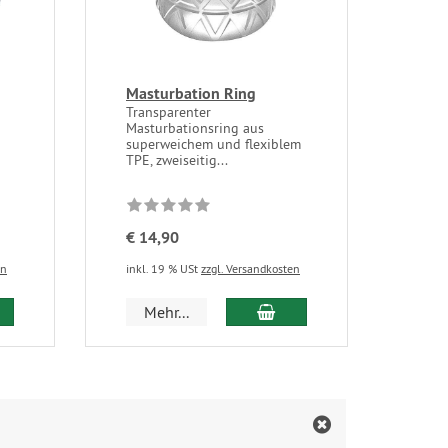
Masturbation Ring
Transparenter
Masturbationsring aus
superweichem und flexiblem
TPE, zweiseitig...
€ 14,90
en
inkl. 19 % USt
zzgl. Versandkosten
 den Warenkorb
In den Warenkorb
Mehr...