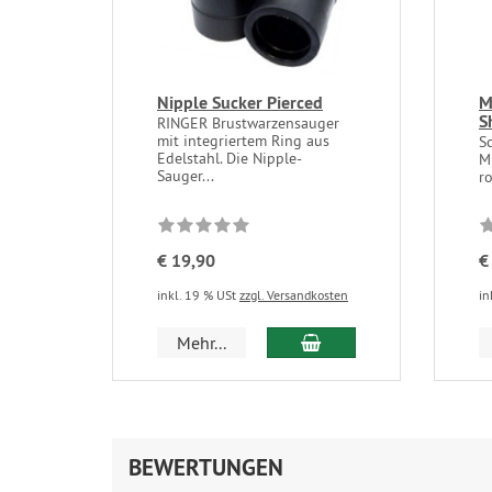
Nipple Sucker Pierced
M
S
RINGER Brustwarzensauger
mit integriertem Ring aus
S
Edelstahl. Die Nipple-
Mi
Sauger...
ro
€ 19,90
€
inkl. 19 % USt
zzgl. Versandkosten
in
In den Warenkorb
Mehr...
BEWERTUNGEN