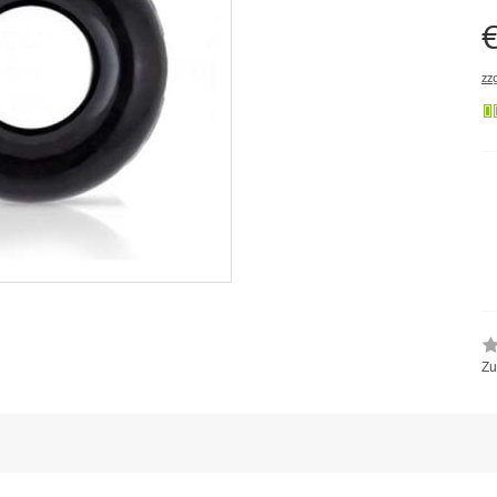
€
zz
Zu