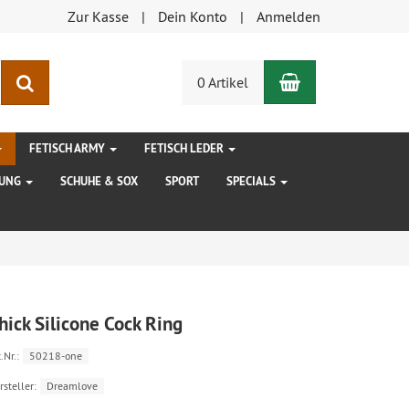
Zur Kasse
Dein Konto
Anmelden
Warenkorb
Suchen
0 Artikel
FETISCH ARMY
FETISCH LEDER
DUNG
SCHUHE & SOX
SPORT
SPECIALS
hick Silicone Cock Ring
.Nr.:
50218-one
rsteller:
Dreamlove