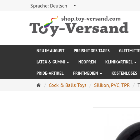
Sprache:
Deutsch
NEU IM AUGUST
PREISHIT DES TAGES
GLEITMITT
LATEX & GUMMI
NEOPREN
KLINIKARTIKEL
PRIDE-ARTIKEL
PRINTMEDIEN
KOSTENLOSES
Startseite
Cock & Balls Toys
Silikon, PVC, TPR
T