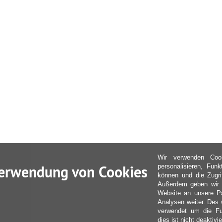
Wir verwenden Coo
erwendung von Cookies
personalisieren, Fun
können und die Zugri
Außerdem geben wir I
Website an unsere Pa
Analysen weiter. Des 
verwendet um die Fu
dies ist nicht deaktivie