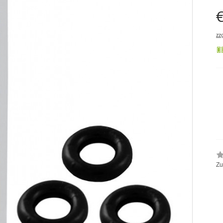
€
zz
Zu