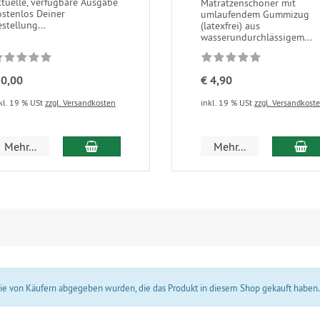
ktuelle, verfügbare Ausgabe
Matratzenschoner mit
ostenlos Deiner
umlaufendem Gummizug
stellung...
(latexfrei) aus
wasserundurchlässigem...
 0,00
€ 4,90
kl. 19 % USt
zzgl. Versandkosten
inkl. 19 % USt
zzgl. Versandkost
In den Warenkorb
In
Mehr...
Mehr...
 die von Käufern abgegeben wurden, die das Produkt in diesem Shop gekauft haben