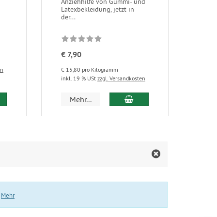
Anziehhilfe von Gummi- und
Latexbekleidung, jetzt in
der...
€ 7,90
en
€ 15,80 pro Kilogramm
inkl. 19 % USt
zzgl. Versandkosten
 den Warenkorb
In den Warenkorb
Mehr...
.
Mehr