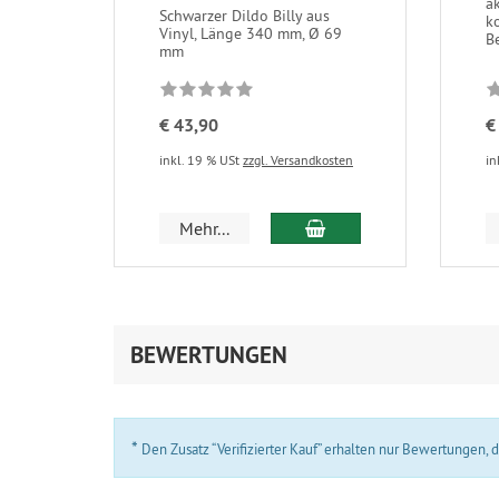
a
Schwarzer Dildo Billy aus
k
Vinyl, Länge 340 mm, Ø 69
Be
mm
€ 43,90
€
inkl. 19 % USt
zzgl. Versandkosten
in
In den Warenkorb
Mehr...
BEWERTUNGEN
*
Den Zusatz “Verifizierter Kauf” erhalten nur Bewertungen,