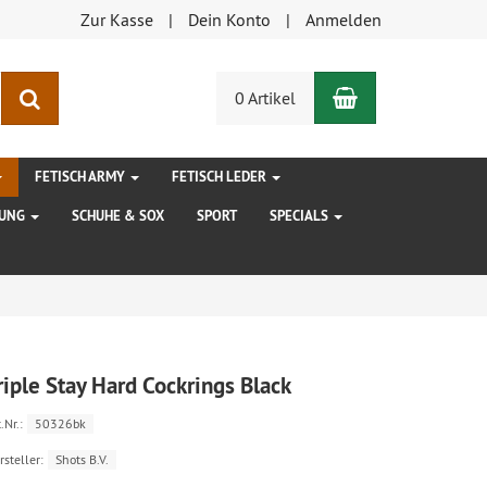
Zur Kasse
Dein Konto
Anmelden
Warenkorb
Suchen
0 Artikel
FETISCH ARMY
FETISCH LEDER
DUNG
SCHUHE & SOX
SPORT
SPECIALS
riple Stay Hard Cockrings Black
.Nr.:
50326bk
rsteller:
Shots B.V.