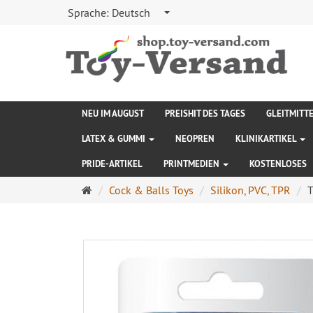
Sprache:
Deutsch
NEU IM AUGUST
PREISHIT DES TAGES
GLEITMITT
LATEX & GUMMI
NEOPREN
KLINIKARTIKEL
PRIDE-ARTIKEL
PRINTMEDIEN
KOSTENLOSES
Startseite
Cock & Balls Toys
Silikon, PVC, TPR
T