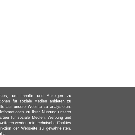
kies, um Inhalte und Anzeigen zu
ktionen für soziale Medien anbieten zu
ffe auf unsere Website zu analysieren.
nformationen zu Ihrer Nutzung unserer
rtner für soziale Medien, Werbung und
weiteren werden rein technische Cookies
nktion der Webseite zu gewährleisten,
rbar.