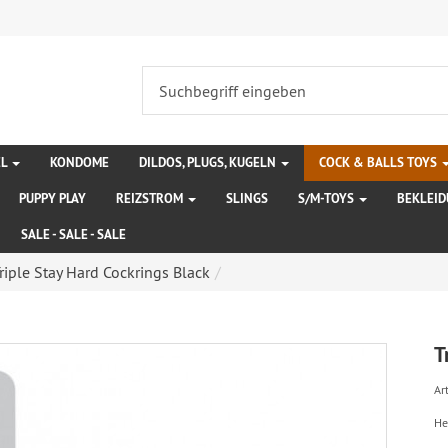
EL
KONDOME
DILDOS, PLUGS, KUGELN
COCK & BALLS TOYS
PUPPY PLAY
REIZSTROM
SLINGS
S/M-TOYS
BEKLEI
SALE - SALE - SALE
riple Stay Hard Cockrings Black
T
Art
He