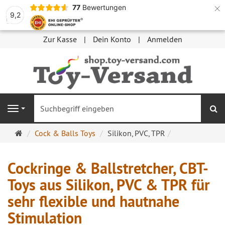
×
77
Bewertungen
9,2
Zur Kasse
Dein Konto
Anmelden
S
Navigation
Startseite
Cock & Balls Toys
Silikon, PVC, TPR
Cockringe & Ballstretcher, CBT-
Toys aus Silikon, PVC & TPR für
sehr flexible und hautnahe
Stimulation