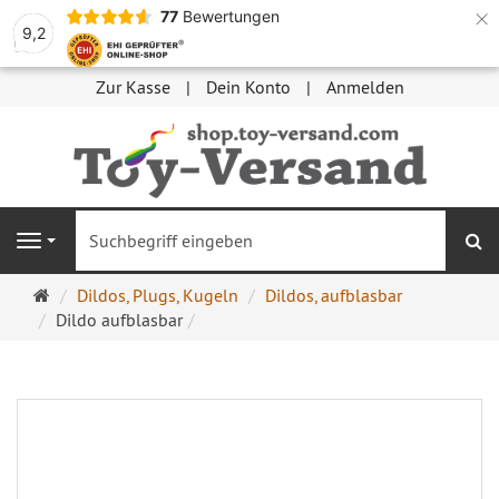
×
77
Bewertungen
9,2
Zur Kasse
Dein Konto
Anmelden
S
Navigation
Startseite
Dildos, Plugs, Kugeln
Dildos, aufblasbar
Dildo aufblasbar