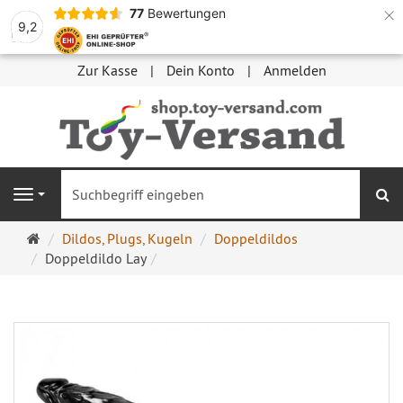
×
77
Bewertungen
9,2
Zur Kasse
Dein Konto
Anmelden
S
Navigation
Startseite
Dildos, Plugs, Kugeln
Doppeldildos
Doppeldildo Lay