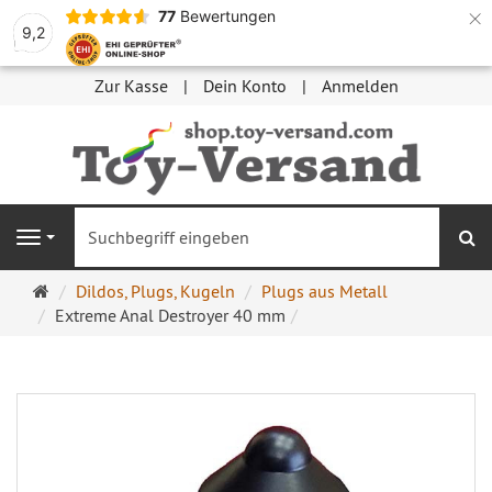
×
77
Bewertungen
9,2
Zur Kasse
Dein Konto
Anmelden
S
Navigation
Startseite
Dildos, Plugs, Kugeln
Plugs aus Metall
Extreme Anal Destroyer 40 mm