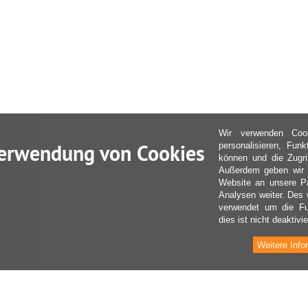
Wir verwenden Coo
erwendung von Cookies
personalisieren, Fun
können und die Zugri
Außerdem geben wir I
Website an unsere Pa
Analysen weiter. Des 
verwendet um die Fu
dies ist nicht deaktivie
Weitere Info