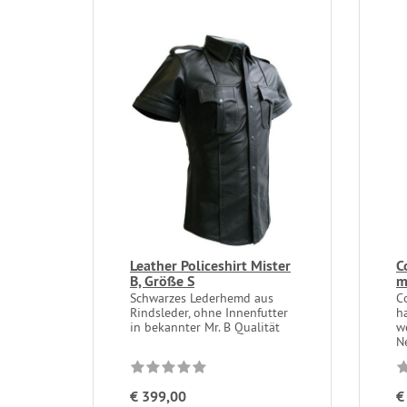
Leather Policeshirt Mister
C
B, Größe S
Schwarzes Lederhemd aus
C
Rindsleder, ohne Innenfutter
h
in bekannter Mr. B Qualität
w
N
€ 399,00
€