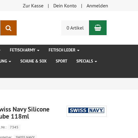
Zur Kasse
Dein Konto
Anmelden
Warenkorb
Suchen
0 Artikel
FETISCH ARMY
FETISCH LEDER
DUNG
SCHUHE & SOX
SPORT
SPECIALS
wiss Navy Silicone
ube 118ml
.Nr.:
7345
rsteller:
SWISS NAVY