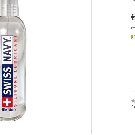
€
zz
Zu