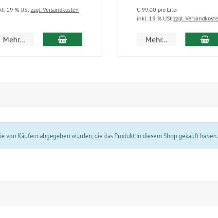
kl. 19 % USt
zzgl. Versandkosten
€ 99,00 pro Liter
inkl. 19 % USt
zzgl. Versandkost
In den Warenkorb
In
Mehr...
Mehr...
 die von Käufern abgegeben wurden, die das Produkt in diesem Shop gekauft haben