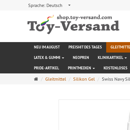
Sprache:
Deutsch
NEU IM AUGUST
PREISHIT DES TAGES
GLEITMITT
LATEX & GUMMI
NEOPREN
KLINIKARTIKEL
PRIDE-ARTIKEL
PRINTMEDIEN
KOSTENLOSES
Startseite
Gleitmittel
Silikon Gel
Swiss Navy Si