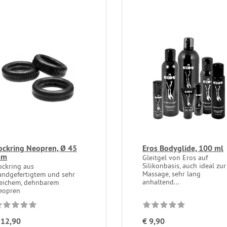
ockring Neopren, Ø 45
Eros Bodyglide, 100 ml
mm
Gleitgel von Eros auf
Silikonbasis, auch ideal zur
ockring aus
Massage, sehr lang
andgefertigtem und sehr
anhaltend...
eichem, dehnbarem
eopren
 12,90
€ 9,90