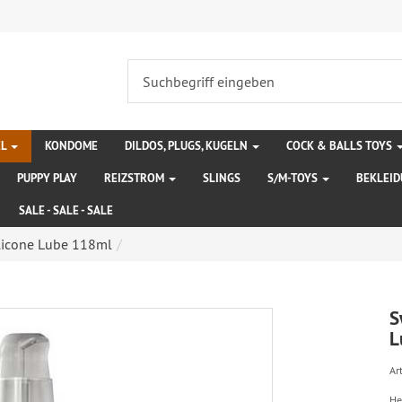
EL
KONDOME
DILDOS, PLUGS, KUGELN
COCK & BALLS TOYS
PUPPY PLAY
REIZSTROM
SLINGS
S/M-TOYS
BEKLEI
SALE - SALE - SALE
licone Lube 118ml
S
L
Art
He