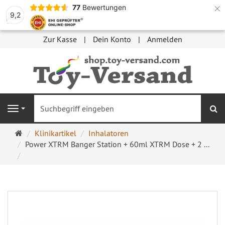
×
77
Bewertungen
9,2
Zur Kasse
Dein Konto
Anmelden
S
Navigation
Startseite
Klinikartikel
Inhalatoren
Power XTRM Banger Station + 60ml XTRM Dose + 2 ...