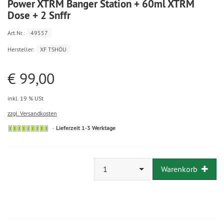
Power XTRM Banger Station + 60ml XTRM
Dose + 2 Snffr
Art.Nr.:
49557
Hersteller:
XF TSHÖU
€ 99,00
inkl. 19 % USt
zzgl. Versandkosten
Lieferzeit 1-3 Werktage
1
Warenkorb