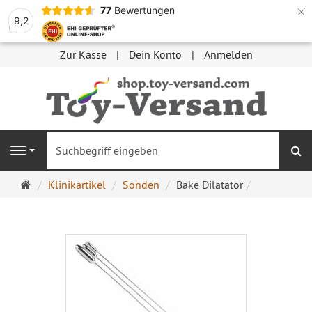
×
77
Bewertungen
9,2
Zur Kasse
Dein Konto
Anmelden
S
Navigation
Startseite
Klinikartikel
Sonden
Bake Dilatator