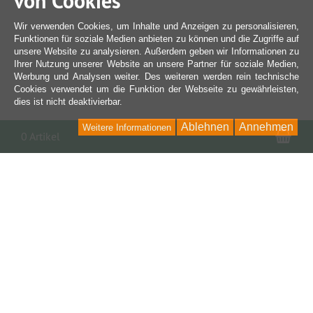
von Cookies
Wir verwenden Cookies, um Inhalte und Anzeigen zu personalisieren,
Funktionen für soziale Medien anbieten zu können und die Zugriffe auf
unsere Website zu analysieren. Außerdem geben wir Informationen zu
Ihrer Nutzung unserer Website an unsere Partner für soziale Medien,
Werbung und Analysen weiter. Des weiteren werden rein technische
Cookies verwendet um die Funktion der Webseite zu gewährleisten,
dies ist nicht deaktivierbar.
Ablehnen
Annehmen
Weitere Informationen
War
0 Artikel