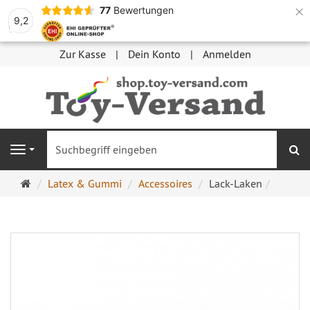
×
77
Bewertungen
9,2
Zur Kasse
Dein Konto
Anmelden
S
Navigation
Startseite
Latex & Gummi
Accessoires
Lack-Laken