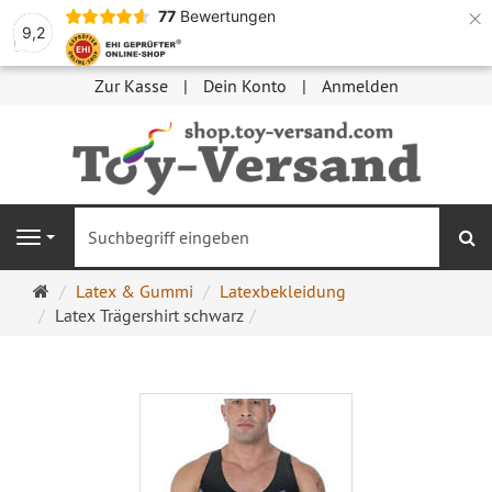
×
77
Bewertungen
9,2
Zur Kasse
Dein Konto
Anmelden
S
Navigation
Startseite
Latex & Gummi
Latexbekleidung
Latex Trägershirt schwarz