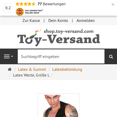
×
77
Bewertungen
9,2
Zur Kasse
Dein Konto
Anmelden
S
Navigation
Startseite
Latex & Gummi
Latexbekleidung
Latex Weste, Größe L