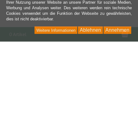
Ihrer Nutzung unserer Website an unsere Partner für soziale Medien,
Werbung und Analysen weiter. Des weiteren werden rein technische
Cookies verwendet um die Funktion der Webseite zu gewährleisten,
dies ist nicht deaktivierbar.
Ablehnen
Annehmen
Weitere Informationen
War
0 Artikel