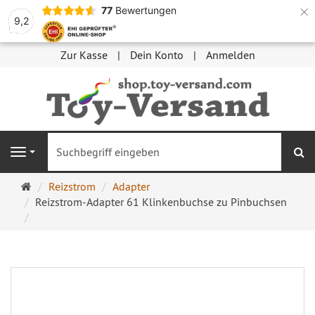
×
77
Bewertungen
9,2
Zur Kasse
Dein Konto
Anmelden
S
Navigation
Startseite
Reizstrom
Adapter
Reizstrom-Adapter 61 Klinkenbuchse zu Pinbuchsen