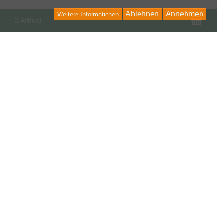
Ablehnen
Annehmen
Weitere Informationen
War
0 Artikel
PARTNER, LINKS