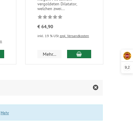
vergoldeten Dilatator,
welchen zwei...
€ 64,90
inkl. 19 % USt
zzgl. Versandkosten
en
 den Warenkorb
In den Warenkorb
Mehr...
9,2
.
Mehr