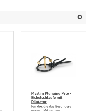
Mystim Plunging Pete -
Eichelschlaufe mit
Dilatator
Für die, die das Besondere
..
mögen: Mit seinem