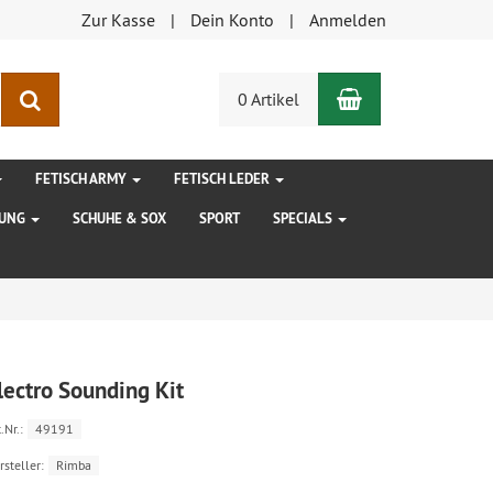
Zur Kasse
Dein Konto
Anmelden
Warenkorb
Suchen
0 Artikel
FETISCH ARMY
FETISCH LEDER
DUNG
SCHUHE & SOX
SPORT
SPECIALS
lectro Sounding Kit
.Nr.:
49191
rsteller:
Rimba