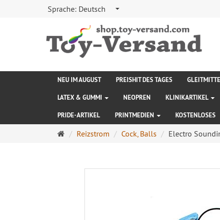
Sprache:
Deutsch
NEU IM AUGUST
PREISHIT DES TAGES
GLEITMITT
LATEX & GUMMI
NEOPREN
KLINIKARTIKEL
PRIDE-ARTIKEL
PRINTMEDIEN
KOSTENLOSES
Startseite
Reizstrom
Cock, Balls
Electro Soundi