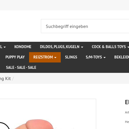
EL
KONDOME
DILDOS, PLUGS, KUGELN
COCK & BALLS TOYS
PUPPY PLAY
REIZSTROM
SLINGS
S/M-TOYS
BEKLEI
SALE - SALE - SALE
ng Kit
E
Art
He