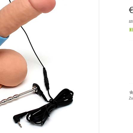
€
zz
Zu