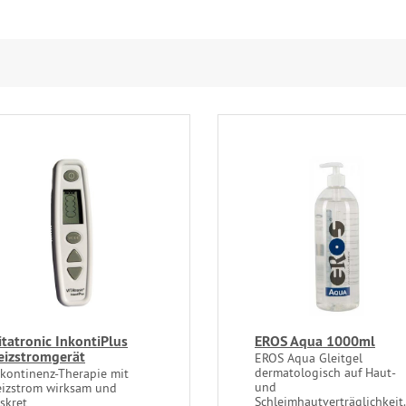
itatronic InkontiPlus
EROS Aqua 1000ml
eizstromgerät
EROS Aqua Gleitgel
dermatologisch auf Haut-
nkontinenz-Therapie mit
und
eizstrom wirksam und
Schleimhautverträglichkeit.
skret