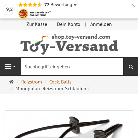
×
77
Bewertungen
9,2
Zur Kasse
Dein Konto
Anmelden
S
Navigation
Startseite
Reizstrom
Cock, Balls
Monopolare Reizstrom-Schlaufen