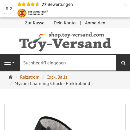
×
77
Bewertungen
9,2
Zur Kasse
Dein Konto
Anmelden
S
Navigation
Startseite
Reizstrom
Cock, Balls
Mystim Charming Chuck - Elektroband