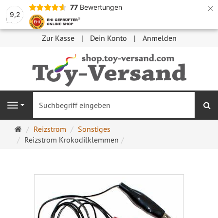
×
77
Bewertungen
9,2
Zur Kasse
Dein Konto
Anmelden
S
Navigation
Startseite
Reizstrom
Sonstiges
Reizstrom Krokodilklemmen