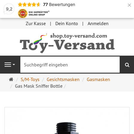
×
77
Bewertungen
9,2
Zur Kasse
Dein Konto
Anmelden
S
Navigation
Startseite
S/M-Toys
Gesichtsmasken
Gasmasken
Gas Mask Sniffer Bottle