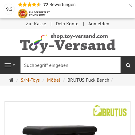
×
77
Bewertungen
9,2
Zur Kasse
Dein Konto
Anmelden
S
Navigation
Startseite
S/M-Toys
Möbel
BRUTUS Fuck Bench