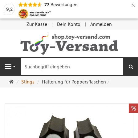
×
77
Bewertungen
9,2
Zur Kasse
Dein Konto
Anmelden
S
Navigation
Startseite
Slings
Halterung für Poppersflaschen
%