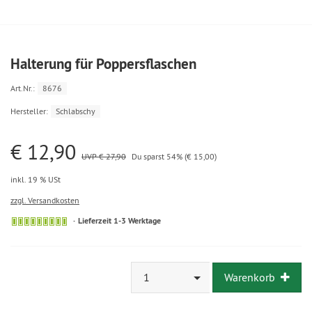
Halterung für Poppersflaschen
Art.Nr.:
8676
Hersteller:
Schlabschy
€ 12,90
UVP € 27,90
Du sparst 54% (€ 15,00)
inkl. 19 % USt
zzgl. Versandkosten
Lieferzeit 1-3 Werktage
1
Warenkorb