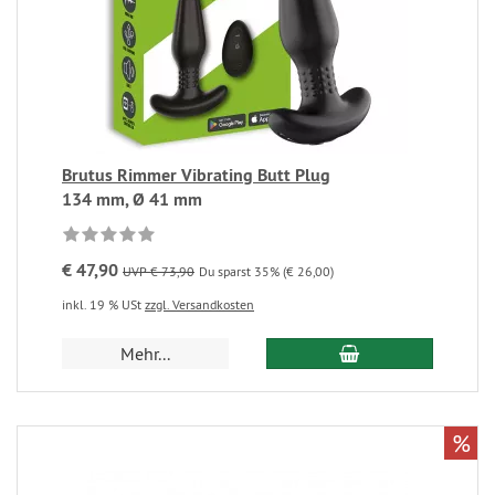
Brutus Rimmer Vibrating Butt Plug
134 mm, Ø 41 mm
€ 47,90
UVP € 73,90
Du sparst 35% (€ 26,00)
inkl. 19 % USt
zzgl. Versandkosten
Mehr...
%