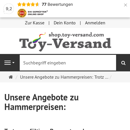
×
77
Bewertungen
9,2
Zur Kasse
Dein Konto
Anmelden
S
Navigation
Startseite
Unsere Angebote zu Hammerpreisen: Trotz ...
Unsere Angebote zu
Hammerpreisen: