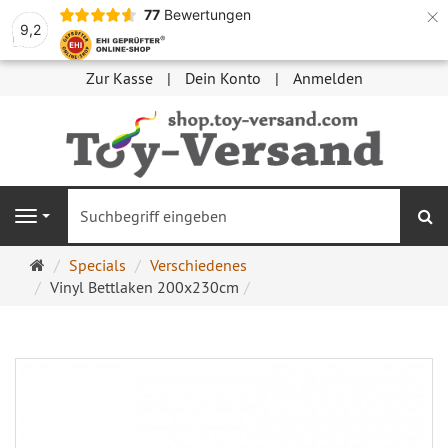
×
77
Bewertungen
9,2
Zur Kasse
Dein Konto
Anmelden
S
Navigation
Startseite
Specials
Verschiedenes
Vinyl Bettlaken 200x230cm